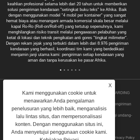
keahlian profesional selama lebih dari 20 tahun untuk memberikan
solusi pengiriman kendaraan "setingkat buku teks" ke Afrika. Baik
dengan menggunakan model "4 mobil per kontainer" yang sangat
hemat biaya atau menangani armada komersial skala besar melalui
kapal Ro-Ro (Roll-on/Roll-off) yang tertutup sepenuhnya, kami
menghilangkan risiko transit melalui pengawasan pelabuhan yang
ketat di lokasi dan teknik pengikatan anti gores "tingkat milimeter".
Dengan rekam jejak yang terbukti dalam lebih dari 8.976 pengiriman
kendaraan yang berhasil, koordinasi tim kami yang berdedikasi
menjamin janji utama kami: pengiriman setiap kendaraan yang
aman dan tanpa kerusakan ke pasar Afrika.
X
Kami menggunakan cookie untuk
Hak Cipta 2020 GUANGZHOU SPEED INT'L FREIGHT FORWARDING
menawarkan Anda pengalaman
CO.,LTD. - Angola Groupage, Layanan Door to Door Angola, Pengiriman
penelusuran yang lebih baik, menganalisis
Massal Break, Layanan Groupage Ghana Semua hak dilindungi undang-
lalu lintas situs, dan mempersonalisasi
konten. Dengan menggunakan situs ini,
undang
Anda menyetujui penggunaan cookie kami.
Tautan
Sitemap
RSS
XML
Privacy Policy
Kebijakan Privasi