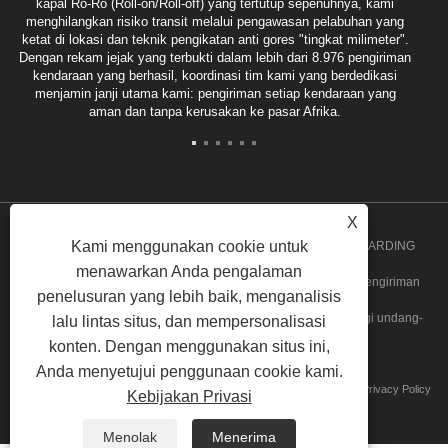
kapal Ro-Ro (Roll-on/Roll-off) yang tertutup sepenuhnya, kami
menghilangkan risiko transit melalui pengawasan pelabuhan yang
ketat di lokasi dan teknik pengikatan anti gores "tingkat milimeter".
Dengan rekam jejak yang terbukti dalam lebih dari 8.976 pengiriman
kendaraan yang berhasil, koordinasi tim kami yang berdedikasi
menjamin janji utama kami: pengiriman setiap kendaraan yang
aman dan tanpa kerusakan ke pasar Afrika.
X
Kami menggunakan cookie untuk
Hak Cipta 2020 GUANGZHOU SPEED INT'L FREIGHT FORWARDING
menawarkan Anda pengalaman
CO.,LTD. - Angola Groupage, Layanan Door to Door Angola, Pengiriman
penelusuran yang lebih baik, menganalisis
Massal Break, Layanan Groupage Ghana Semua hak dilindungi undang-
lalu lintas situs, dan mempersonalisasi
konten. Dengan menggunakan situs ini,
undang
Anda menyetujui penggunaan cookie kami.
Tautan
Sitemap
RSS
XML
Privacy Policy
Kebijakan Privasi
Menolak
Menerima