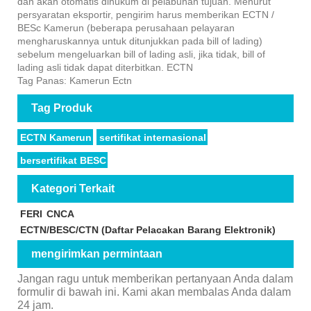
dan akan otomatis dihukum di pelabuhan tujuan. Menurut
persyaratan eksportir, pengirim harus memberikan ECTN /
BESc Kamerun (beberapa perusahaan pelayaran
mengharuskannya untuk ditunjukkan pada bill of lading)
sebelum mengeluarkan bill of lading asli, jika tidak, bill of
lading asli tidak dapat diterbitkan. ECTN
Tag Panas: Kamerun Ectn
Tag Produk
ECTN Kamerun
sertifikat internasional
bersertifikat BESC
Kategori Terkait
FERI
CNCA
ECTN/BESC/CTN (Daftar Pelacakan Barang Elektronik)
mengirimkan permintaan
Jangan ragu untuk memberikan pertanyaan Anda dalam
formulir di bawah ini. Kami akan membalas Anda dalam
24 jam.